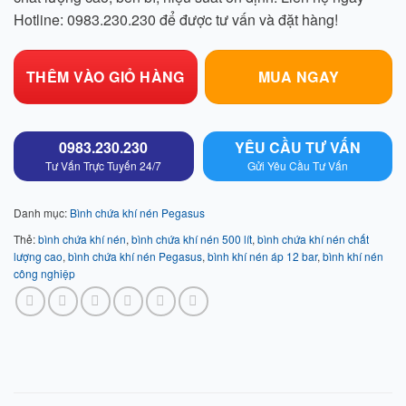
Hotline: 0983.230.230 để được tư vấn và đặt hàng!
THÊM VÀO GIỎ HÀNG
MUA NGAY
0983.230.230
YÊU CẦU TƯ VẤN
Tư Vấn Trực Tuyến 24/7
Gửi Yêu Cầu Tư Vấn
Danh mục:
Bình chứa khí nén Pegasus
Thẻ:
bình chứa khí nén
,
bình chứa khí nén 500 lít
,
bình chứa khí nén chất
lượng cao
,
bình chứa khí nén Pegasus
,
bình khí nén áp 12 bar
,
bình khí nén
công nghiệp