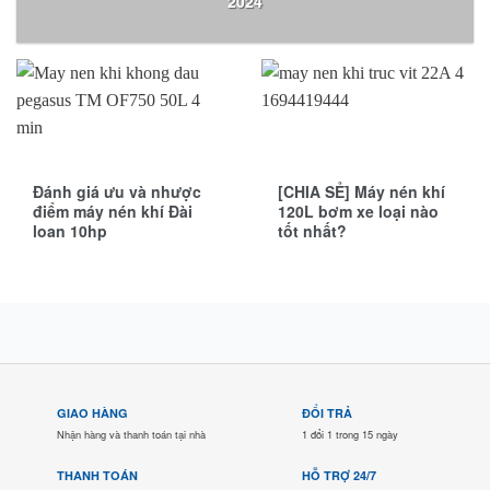
2024
Đánh giá ưu và nhược
[CHIA SẺ] Máy nén khí
điểm máy nén khí Đài
120L bơm xe loại nào
loan 10hp
tốt nhất?
GIAO HÀNG
ĐỔI TRẢ
Nhận hàng và thanh toán tại nhà
1 đổi 1 trong 15 ngày
THANH TOÁN
HỖ TRỢ 24/7