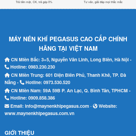
Trả tiền mặt, CK, trả góp 0%
Tư vấn, giải đáp mọi thắc mắc
MÁY NÉN KHÍ PEGASUS CAO CẤP CHÍNH
HÃNG TẠI VIỆT NAM
CN Miền Bắc: 3+5, Nguyễn Văn Linh, Long Biên, Hà Nội -
Hotline:
0983.230.230
CN Miền Trung: 601 Điện Biên Phủ, Thanh Khê, TP. Đà
Nẵng -
Hotline:
0973.530.520
CN Miền Nam: 59A 59B P. An Lạc, Q. Bình Tân, TPHCM -
Hotline:
0909.858.386
Email:
info@maynenkhipegasus.com
-
Website:
www.maynenkhipegasus.com.vn
GIỚI THIỆU