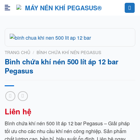
Skip
to
content
TRANG CHỦ
/
BÌNH CHỨA KHÍ NÉN PEGASUS
Bình chứa khí nén 500 lít áp 12 bar
Pegasus
Liên hệ
Bình chứa khí nén 500 lít áp 12 bar Pegasus – Giải pháp
tối ưu cho các nhu cầu khí nén công nghiệp. Sản phẩm
chất lượng cao, bền bỉ, hiệu suất ổn định. Liên hệ ngay