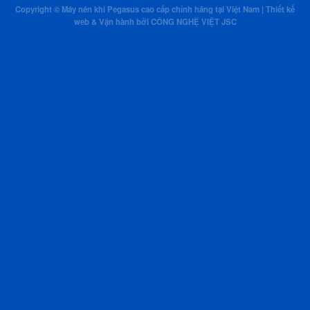
Copyright © Máy nén khi Pegasus cao cấp chính hãng tại Việt Nam | Thiết kế
web & Vận hành bởi CÔNG NGHỆ VIỆT JSC