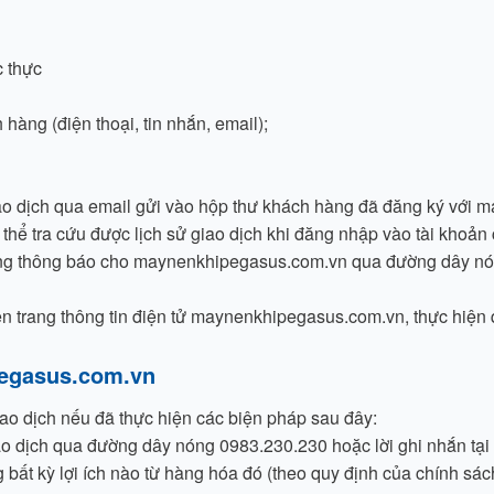
c thực
àng (điện thoại, tin nhắn, email);
iao dịch qua email gửi vào hộp thư khách hàng đã đăng ký với m
hể tra cứu được lịch sử giao dịch khi đăng nhập vào tài khoả
ng thông báo cho maynenkhipegasus.com.vn qua đường dây nóng
rên trang thông tin điện tử maynenkhipegasus.com.vn, thực hiện
ipegasus.com.vn
ao dịch nếu đã thực hiện các biện pháp sau đây:
o dịch qua đường dây nóng 0983.230.230 hoặc lời ghi nhắn t
bất kỳ lợi ích nào từ hàng hóa đó (theo quy định của chính sá