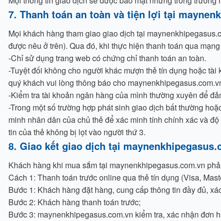
Mọi thông tin giao dịch sẽ được bảo mật nhưng trong trường 
7. Thanh toán an toàn và tiện lợi tại mayne
Mọi khách hàng tham giao giao dịch tại maynenkhipegasus.co
được nêu ở trên). Qua đó, khi thực hiện thanh toán qua mạng 
-Chỉ sử dụng trang web có chứng chỉ thanh toán an toàn.
-Tuyệt đối không cho người khác mượn thẻ tín dụng hoặc tài
quý khách vui lòng thông báo cho maynenkhipegasus.com.vn bi
-Kiểm tra tài khoản ngân hàng của mình thường xuyên để đảm
-Trong một số trường hợp phát sinh giao dịch bất thường ho
minh nhân dân của chủ thẻ để xác minh tính chính xác và độ
tin của thẻ không bị lọt vào người thứ 3.
8. Giao kết giao dịch tại maynenkhipegasus
Khách hàng khi mua sắm tại maynenkhipegasus.com.vn phải th
Cách 1: Thanh toán trước online qua thẻ tín dụng (Visa, Maste
Bước 1: Khách hàng đặt hàng, cung cấp thông tin đầy đủ, xá
Bước 2: Khách hàng thanh toán trước;
Bước 3: maynenkhipegasus.com.vn kiểm tra, xác nhận đơn 