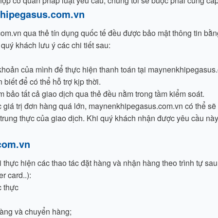
hợp cơ quan pháp luật yêu cầu, chúng tôi sẽ buộc phải cung cấp
nkhipegasus.com.vn
m.vn qua thẻ tín dụng quốc tế đều được bảo mật thông tin bằng 
quý khách lưu ý các chi tiết sau:
 khoản của mình để thực hiện thanh toán tại maynenkhipegasus.c
ết để có thể hỗ trợ kịp thời.
 bảo tất cả giao dịch qua thẻ đều nằm trong tầm kiểm soát.
ặc giá trị đơn hàng quá lớn, maynenkhipegasus.com.vn có thể sẽ
 trung thực của giao dịch. Khi quý khách nhận được yêu cầu nà
.com.vn
ực hiện các thao tác đặt hàng và nhận hàng theo trình tự sau
r card..):
c thực
hàng và chuyển hàng;