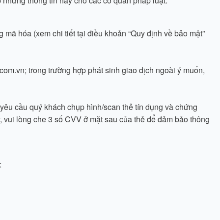
 những thông tin này cho các cơ quan pháp luật.
mã hóa (xem chi tiết tại điều khoản “Quy định về bảo mật”
om.vn; trong trường hợp phát sinh giao dịch ngoài ý muốn,
 yêu cầu quý khách chụp hình/scan thẻ tín dụng và chứng
y, vui lòng che 3 số CVV ở mặt sau của thẻ để đảm bảo thông
: