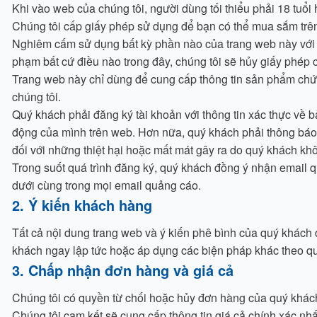
Khi vào web của chúng tôi, người dùng tối thiểu phải 18 tuổ
Chúng tôi cấp giấy phép sử dụng để bạn có thể mua sắm trê
Nghiêm cấm sử dụng bất kỳ phần nào của trang web này với 
phạm bất cứ điều nào trong đây, chúng tôi sẽ hủy giấy phép
Trang web này chỉ dùng để cung cấp thông tin sản phẩm chứ 
chúng tôi.
Quý khách phải đăng ký tài khoản với thông tin xác thực về b
động của mình trên web. Hơn nữa, quý khách phải thông báo cho
đối với những thiệt hại hoặc mất mát gây ra do quý khách khô
Trong suốt quá trình đăng ký, quý khách đồng ý nhận email 
dưới cùng trong mọi email quảng cáo.
2. Ý kiến khách hàng
Tất cả nội dung trang web và ý kiến phê bình của quý khách đ
khách ngay lập tức hoặc áp dụng các biện pháp khác theo qu
3. Chấp nhận đơn hàng và giá cả
Chúng tôi có quyền từ chối hoặc hủy đơn hàng của quý khách vì
Chúng tôi cam kết sẽ cung cấp thông tin giá cả chính xác nhấ