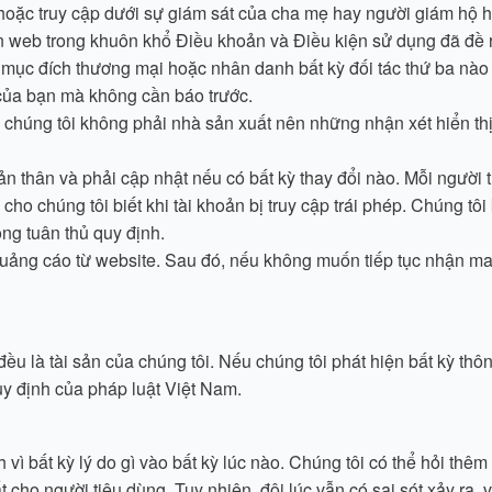
i hoặc truy cập dưới sự giám sát của cha mẹ hay người giám hộ 
n web trong khuôn khổ Điều khoản và Điều kiện sử dụng đã đề 
mục đích thương mại hoặc nhân danh bất kỳ đối tác thứ ba nào
 của bạn mà không cần báo trước.
chúng tôi không phải nhà sản xuất nên những nhận xét hiển thị
ản thân và phải cập nhật nếu có bất kỳ thay đổi nào. Mỗi người t
 chúng tôi biết khi tài khoản bị truy cập trái phép. Chúng tôi k
ng tuân thủ quy định.
quảng cáo từ website. Sau đó, nếu không muốn tiếp tục nhận mai
ều là tài sản của chúng tôi. Nếu chúng tôi phát hiện bất kỳ thô
y định của pháp luật Việt Nam.
 bất kỳ lý do gì vào bất kỳ lúc nào. Chúng tôi có thể hỏi thêm 
t cho người tiêu dùng. Tuy nhiên, đôi lúc vẫn có sai sót xảy ra,