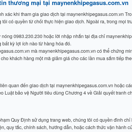
g tin thương mại tại maynenkhipegasus.com.vn
nh xác khi tham gia giao dịch tại maynenkhipegasus.com.vn Tro
tôi có quyền từ chối thực hiện giao dịch. Ngoài ra, trong mọi
nóng 0983.230.230 hoặc lời nhập nhắn tại địa chỉ maynenkhip
bất kỳ lợi ích nào từ hàng hóa đó.
pegasus.com.vn mà maynenkhipegasus.com.vn có thể chứng minh đ
cho khách hàng một mã giảm giá cho các lần mua sắm tiếp theo
ặc liên quan đến giao dịch tại maynenkhipegasus.com.vn hoặc c
theo Luật bảo vệ Người tiêu dùng Chương 4 về Giải quyết tranh c
vi phạm Quy Định sử dụng trang web, chúng tôi có quyền đình ch
kiện, quy tắc, chính sách, hướng dẫn, hoặc cách thức vận hành