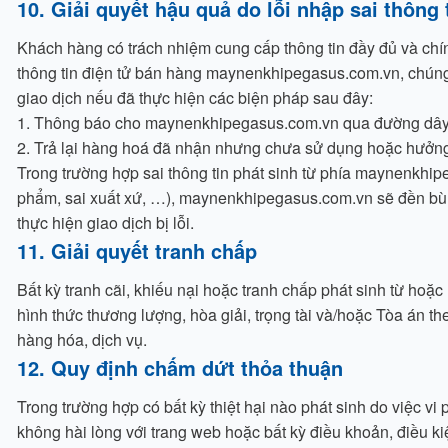
10. Giải quyết hậu quả do lỗi nhập sai thôn
Khách hàng có trách nhiệm cung cấp thông tin đầy đủ và chí
thông tin điện tử bán hàng maynenkhipegasus.com.vn, chúng 
giao dịch nếu đã thực hiện các biện pháp sau đây:
1. Thông báo cho maynenkhipegasus.com.vn qua đường dây 
2. Trả lại hàng hoá đã nhận nhưng chưa sử dụng hoặc hưởng 
Trong trường hợp sai thông tin phát sinh từ phía maynenkhi
phẩm, sai xuất xứ, …), maynenkhipegasus.com.vn sẽ đền bù 
thực hiện giao dịch bị lỗi.
11. Giải quyết tranh chấp
Bất kỳ tranh cãi, khiếu nại hoặc tranh chấp phát sinh từ ho
hình thức thương lượng, hòa giải, trọng tài và/hoặc Tòa án 
hàng hóa, dịch vụ.
12. Quy định chấm dứt thỏa thuận
Trong trường hợp có bất kỳ thiệt hại nào phát sinh do việc 
không hài lòng với trang web hoặc bất kỳ điều khoản, điều 