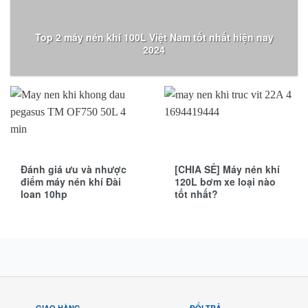
Top 2 máy nén khí 100L Việt Nam tốt nhất hiện nay
2024
Đánh giá ưu và nhược
[CHIA SẺ] Máy nén khí
điểm máy nén khí Đài
120L bơm xe loại nào
loan 10hp
tốt nhất?
GIAO HÀNG
ĐỔI TRẢ