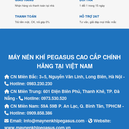
Nhận hàng và thanh toán tại nhà
1 đổi 1 trong 15 ngày
THANH TOÁN
HỖ TRỢ 24/7
Trả tiền mặt, CK, trả góp 0%
Tư vấn, giải đáp mọi thắc mắc
MÁY NÉN KHÍ PEGASUS CAO CẤP CHÍNH
HÃNG TẠI VIỆT NAM
CN Miền Bắc: 3+5, Nguyễn Văn Linh, Long Biên, Hà Nội -
Hotline:
0983.230.230
CN Miền Trung: 601 Điện Biên Phủ, Thanh Khê, TP. Đà
Nẵng -
Hotline:
0973.530.520
CN Miền Nam: 59A 59B P. An Lạc, Q. Bình Tân, TPHCM -
Hotline:
0909.858.386
Email:
info@maynenkhipegasus.com
-
Website:
www.maynenkhipegasus.com.vn