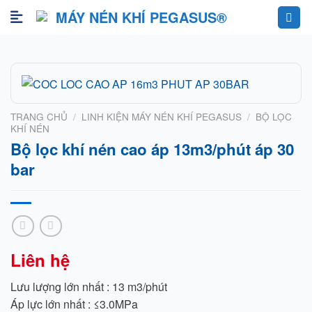
Skip
to
content
TRANG CHỦ
/
LINH KIỆN MÁY NÉN KHÍ PEGASUS
/
BỘ LỌC
KHÍ NÉN
Bộ lọc khí nén cao áp 13m3/phút áp 30
bar
Liên hệ
Lưu lượng lớn nhất : 13 m3/phút
Áp lực lớn nhất : ≤3.0MPa