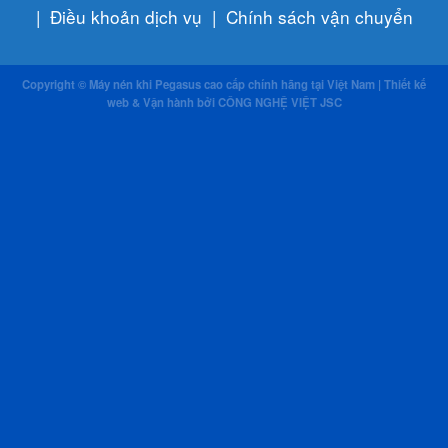
|
Điều khoản dịch vụ
|
Chính sách vận chuyển
Copyright © Máy nén khi Pegasus cao cấp chính hãng tại Việt Nam | Thiết kế
web & Vận hành bởi CÔNG NGHỆ VIỆT JSC