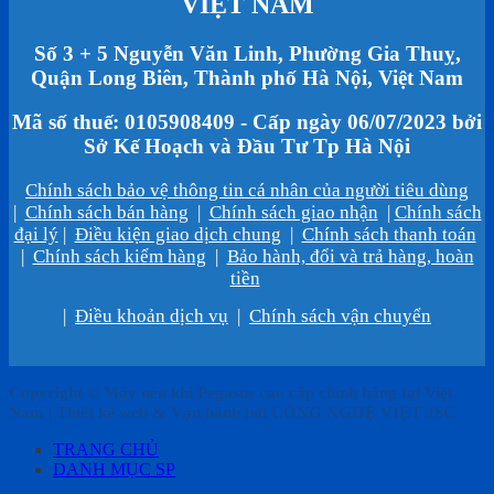
VIỆT NAM
Số 3 + 5 Nguyễn Văn Linh, Phường Gia Thuỵ,
Quận Long Biên, Thành phố Hà Nội, Việt Nam
Mã số thuế: 0105908409 - Cấp ngày 06/07/2023 bởi
Sở Kế Hoạch và Đầu Tư Tp Hà Nội
Chính sách bảo vệ thông tin cá nhân của người tiêu dùng
|
Chính sách bán hàng
|
Chính sách giao nhận
|
Chính sách
đại lý
|
Điều kiện giao dịch chung
|
Chính sách thanh toán
|
Chính sách kiểm hàng
|
Bảo hành, đổi và trả hàng, hoàn
tiền
|
Điều khoản dịch vụ
|
Chính sách vận chuyển
Copyright © Máy nén khi Pegasus cao cấp chính hãng tại Việt
Nam | Thiết kế web & Vận hành bởi CÔNG NGHỆ VIỆT JSC
TRANG CHỦ
DANH MỤC SP