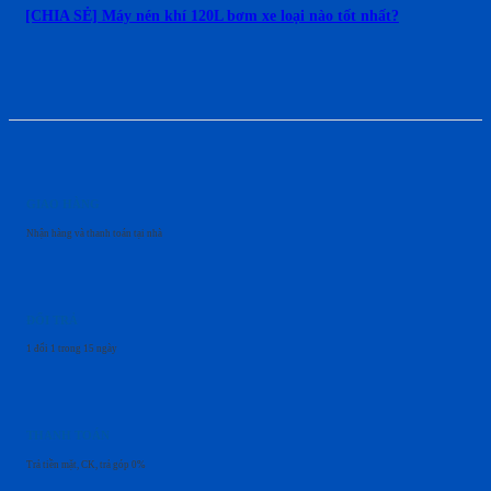
[CHIA SẺ] Máy nén khí 120L bơm xe loại nào tốt nhất?
GIAO HÀNG
Nhận hàng và thanh toán tại nhà
ĐỔI TRẢ
1 đổi 1 trong 15 ngày
THANH TOÁN
Trả tiền mặt, CK, trả góp 0%