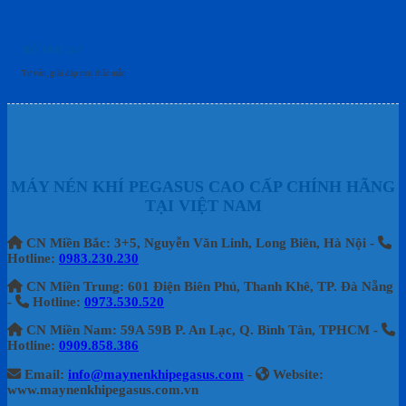
HỖ TRỢ 24/7
Tư vấn, giải đáp mọi thắc mắc
MÁY NÉN KHÍ PEGASUS CAO CẤP CHÍNH HÃNG
TẠI VIỆT NAM
CN Miền Bắc: 3+5, Nguyễn Văn Linh, Long Biên, Hà Nội -
Hotline:
0983.230.230
CN Miền Trung: 601 Điện Biên Phủ, Thanh Khê, TP. Đà Nẵng
-
Hotline:
0973.530.520
CN Miền Nam: 59A 59B P. An Lạc, Q. Bình Tân, TPHCM -
Hotline:
0909.858.386
Email:
info@maynenkhipegasus.com
-
Website:
www.maynenkhipegasus.com.vn