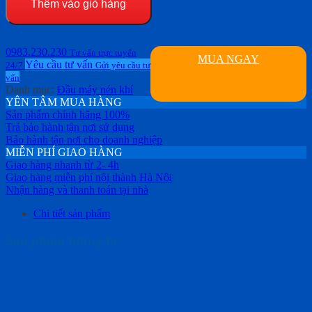
Thêm vào giỏ hàng
0983.230.230
Tư vấn trực tuyến
MUA NGAY
Yêu cầu tư vấn
24/7
Gửi yêu cầu tư
vấn
Danh mục:
Đầu máy nén khí
YÊN TÂM MUA HÀNG
Sản phẩm chính hãng 100%
Trả bảo hành tận nơi sử dụng
Bảo hành tận nơi cho doanh nghiệp
MIỄN PHÍ GIAO HÀNG
Giao hàng nhanh từ 2- 4h
Giao hàng miễn phí nội thành Hà Nội
Nhận hàng và thanh toán tại nhà
Chi tiết sản phẩm
Sản phẩm tương tự