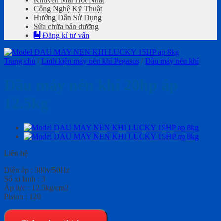
Công Nghệ Kỹ Thuật
Hướng Dẫn Sử Dụng
Sửa chữa bảo dưỡng
Đăng kí tư vấn
Trang chủ
/
Linh kiện máy nén khí Pegasus
/
Đầu máy nén khí
Đầu máy nén khí 20hp áp
12.5kg
Liên hệ
Điện áp : 380v/50Hz
Số xi lanh : 3
Áp lực : 12.5kg/cm2
Piston : 120