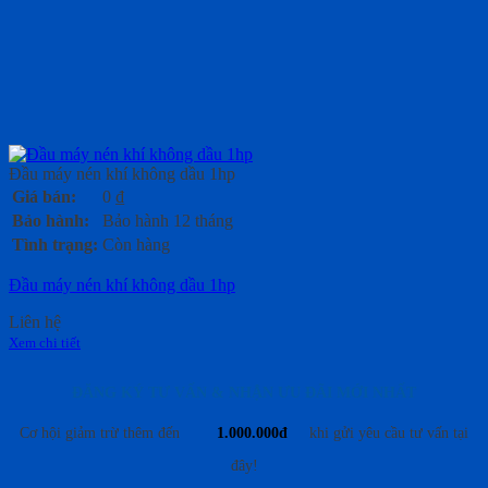
Đầu máy nén khí không dầu 1hp
Giá bán:
0
₫
Bảo hành:
Bảo hành 12 tháng
Tình trạng:
Còn hàng
Đầu máy nén khí không dầu 1hp
Liên hệ
Xem chi tiết
ĐĂNG KÝ TƯ VẤN & NHẬN ƯU ĐÃI MỚI NHẤT
Cơ hội giảm trừ thêm đến
1.000.000đ
khi gửi yêu cầu tư vấn tại
đây!