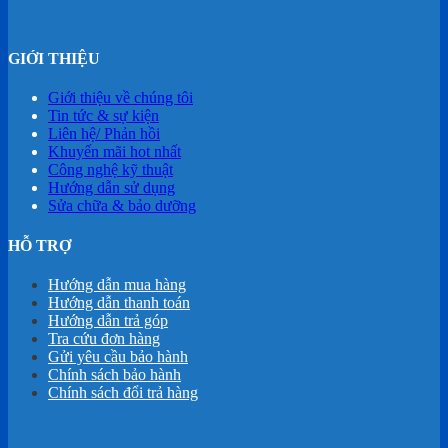
GIỚI THIỆU
Giới thiệu về chúng tôi
Tin tức & sự kiện
Liên hệ/ Phản hồi
Khuyến mãi hot nhất
Công nghệ kỹ thuật
Hướng dẫn sử dụng
Sửa chữa & bảo dưỡng
HỖ TRỢ
Hướng dẫn mua hàng
Hướng dẫn thanh toán
Hướng dẫn trả góp
Tra cứu đơn hàng
Gửi yêu cầu bảo hành
Chính sách bảo hành
Chính sách đổi trả hàng