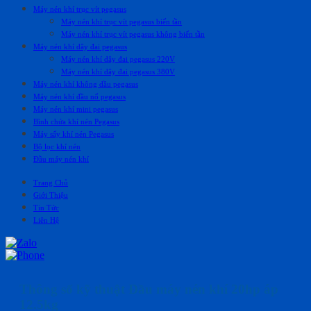
Máy nén khí trục vít pegasus
Máy nén khí trục vít pegasus biến tần
Máy nén khí trục vít pegasus không biến tần
Máy nén khí dây đai pegasus
Máy nén khí dây đai pegasus 220V
Máy nén khí dây đai pegasus 380V
Máy nén khí không dầu pegasus
Máy nén khí đầu nổ pegasus
Máy nén khí mini pegasus
Bình chứa khí nén Pegasus
Máy sấy khí nén Pegasus
Bộ lọc khí nén
Đầu máy nén khí
Trang Chủ
Giới Thiệu
Tin Tức
Liên Hệ
Thông số kỹ thuật Đầu máy nén khí 20hp áp
12.5kg