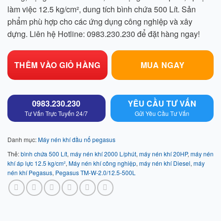
làm việc 12.5 kg/cm², dung tích bình chứa 500 Lít. Sản
phẩm phù hợp cho các ứng dụng công nghiệp và xây
dựng. Liên hệ Hotline: 0983.230.230 để đặt hàng ngay!
THÊM VÀO GIỎ HÀNG
MUA NGAY
0983.230.230
YÊU CẦU TƯ VẤN
Tư Vấn Trực Tuyến 24/7
Gửi Yêu Cầu Tư Vấn
Danh mục:
Máy nén khí đầu nổ pegasus
Thẻ:
bình chứa 500 Lít
,
máy nén khí 2000 L/phút
,
máy nén khí 20HP
,
máy nén
khí áp lực 12.5 kg/cm²
,
Máy nén khí công nghiệp
,
máy nén khí Diesel
,
máy
nén khí Pegasus
,
Pegasus TM-W-2.0/12.5-500L