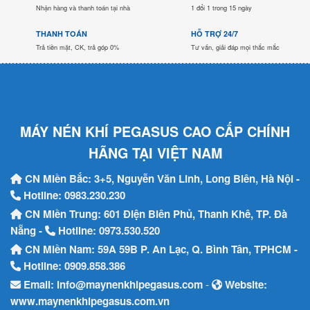
Nhận hàng và thanh toán tại nhà
1 đổi 1 trong 15 ngày
THANH TOÁN
HỖ TRỢ 24/7
Trả tiền mặt, CK, trả góp 0%
Tư vấn, giải đáp mọi thắc mắc
MÁY NÉN KHÍ PEGASUS CAO CẤP CHÍNH
HÃNG TẠI VIỆT NAM
CN Miền Bắc: 3+5, Nguyễn Văn Linh, Long Biên, Hà Nội -
Hotline:
0983.230.230
CN Miền Trung: 601 Điện Biên Phủ, Thanh Khê, TP. Đà
Nẵng -
Hotline:
0973.530.520
CN Miền Nam: 59A 59B P. An Lạc, Q. Bình Tân, TPHCM -
Hotline:
0909.858.386
Email:
info@maynenkhipegasus.com
-
Website:
www.maynenkhipegasus.com.vn