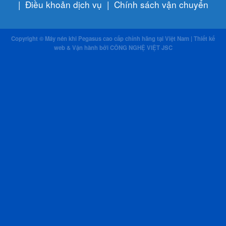
|
Điều khoản dịch vụ
|
Chính sách vận chuyển
Copyright © Máy nén khi Pegasus cao cấp chính hãng tại Việt Nam | Thiết kế
web & Vận hành bởi CÔNG NGHỆ VIỆT JSC