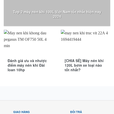
Top 2 máy nén khí 100L Việt Nam tốt nhất hiện nay
2024
Đánh giá ưu và nhược
[CHIA SẺ] Máy nén khí
điểm máy nén khí Đài
120L bơm xe loại nào
loan 10hp
tốt nhất?
GIAO HÀNG
ĐỔI TRẢ