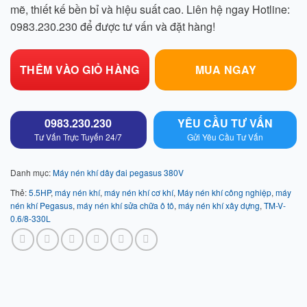
mẽ, thiết kế bền bỉ và hiệu suất cao. Liên hệ ngay Hotline:
0983.230.230 để được tư vấn và đặt hàng!
THÊM VÀO GIỎ HÀNG
MUA NGAY
0983.230.230
YÊU CẦU TƯ VẤN
Tư Vấn Trực Tuyến 24/7
Gửi Yêu Cầu Tư Vấn
Danh mục:
Máy nén khí dây đai pegasus 380V
Thẻ:
5.5HP
,
máy nén khí
,
máy nén khí cơ khí
,
Máy nén khí công nghiệp
,
máy
nén khí Pegasus
,
máy nén khí sửa chữa ô tô
,
máy nén khí xây dựng
,
TM-V-
0.6/8-330L