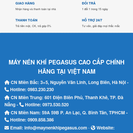
GIAO HÀNG
ĐỔI TRẢ
Nhận hàng và thanh toán tại nhà
1 đổi 1 trong 15 ngày
THANH TOÁN
HỖ TRỢ 24/7
Trả tiền mặt, CK, trả góp 0%
Tư vấn, giải đáp mọi thắc mắc
MÁY NÉN KHÍ PEGASUS CAO CẤP CHÍNH
HÃNG TẠI VIỆT NAM
CN Miền Bắc: 3+5, Nguyễn Văn Linh, Long Biên, Hà Nội -
Hotline:
0983.230.230
CN Miền Trung: 601 Điện Biên Phủ, Thanh Khê, TP. Đà
Nẵng -
Hotline:
0973.530.520
CN Miền Nam: 59A 59B P. An Lạc, Q. Bình Tân, TPHCM -
Hotline:
0909.858.386
Email:
info@maynenkhipegasus.com
-
Website: