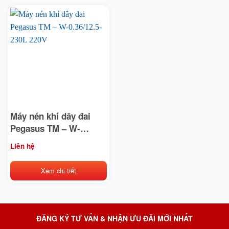
Máy nén khí dây đai
Pegasus TM – W-
0.36/12.5-230L 220V
Liên hệ
Xem chi tiết
ĐĂNG KÝ TƯ VẤN & NHẬN ƯU ĐÃI MỚI NHẤT