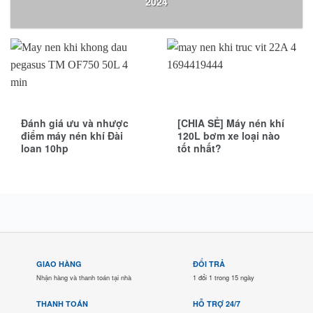
2024
Đánh giá ưu và nhược
[CHIA SẺ] Máy nén khí
điểm máy nén khí Đài
120L bơm xe loại nào
loan 10hp
tốt nhất?
GIAO HÀNG
ĐỔI TRẢ
Nhận hàng và thanh toán tại nhà
1 đổi 1 trong 15 ngày
THANH TOÁN
HỖ TRỢ 24/7