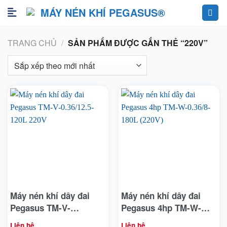
Skip
to
content
TRANG CHỦ
/
SẢN PHẨM ĐƯỢC GẮN THẺ “220V”
Máy nén khí dây đai
Máy nén khí dây đai
Pegasus TM-V-
Pegasus 4hp TM-W-
0.36/12.5-120L 220V
0.36/8-180L (220V)
Liên hệ
Liên hệ