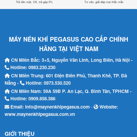
Trả tiền mặt, CK, trả góp 0%
Tư vấn, giải đáp mọi thắc mắc
MÁY NÉN KHÍ PEGASUS CAO CẤP CHÍNH
HÃNG TẠI VIỆT NAM
CN Miền Bắc: 3+5, Nguyễn Văn Linh, Long Biên, Hà Nội -
Hotline:
0983.230.230
CN Miền Trung: 601 Điện Biên Phủ, Thanh Khê, TP. Đà
Nẵng -
Hotline:
0973.530.520
CN Miền Nam: 59A 59B P. An Lạc, Q. Bình Tân, TPHCM -
Hotline:
0909.858.386
Email:
info@maynenkhipegasus.com
-
Website:
www.maynenkhipegasus.com.vn
GIỚI THIỆU