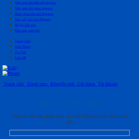
Máy nén khí đầu nổ pegasus
Máy nén khí mini pegasus
Bình chứa khí nén Pegasus
Máy sấy khí nén Pegasus
Bộ lọc khí nén
Đầu máy nén khí
Trang Chủ
Giới Thiệu
Tin Tức
Liên Hệ
Trang chủ
Danh mục
Khuyến mãi
Giỏ hàng
Tài khoản
YÊU CẦU TƯ VẤN
Nhận tư vấn sản phẩm máy nén khí Pegasus hoàn toàn miễn
phí!