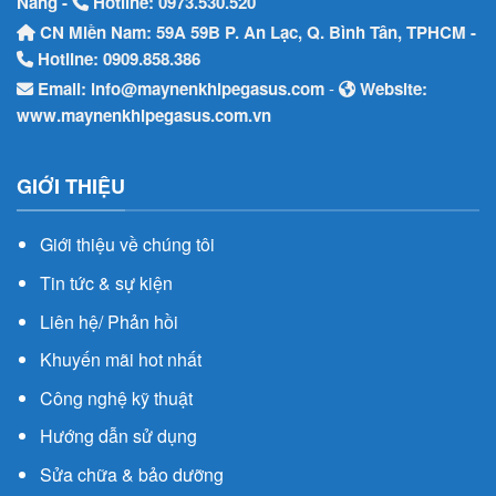
Nẵng -
Hotline:
0973.530.520
CN Miền Nam: 59A 59B P. An Lạc, Q. Bình Tân, TPHCM -
Hotline:
0909.858.386
Email:
info@maynenkhipegasus.com
-
Website:
www.maynenkhipegasus.com.vn
GIỚI THIỆU
Giới thiệu về chúng tôi
Tin tức & sự kiện
Liên hệ/ Phản hồi
Khuyến mãi hot nhất
Công nghệ kỹ thuật
Hướng dẫn sử dụng
Sửa chữa & bảo dưỡng