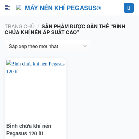
Skip
to
content
TRANG CHỦ
/
SẢN PHẨM ĐƯỢC GẮN THẺ “BÌNH
CHỨA KHÍ NÉN ÁP SUẤT CAO”
Bình chứa khí nén
Pegasus 120 lít