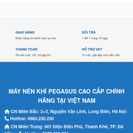
GIAO HÀNG
ĐỔI TRẢ
Nhận hàng và thanh toán tại nhà
1 đổi 1 trong 15 ngày
THANH TOÁN
HỖ TRỢ 24/7
Trả tiền mặt, CK, trả góp 0%
Tư vấn, giải đáp mọi thắc mắc
MÁY NÉN KHÍ PEGASUS CAO CẤP CHÍNH
HÃNG TẠI VIỆT NAM
CN Miền Bắc: 3+5, Nguyễn Văn Linh, Long Biên, Hà Nội -
Hotline:
0983.230.230
CN Miền Trung: 601 Điện Biên Phủ, Thanh Khê, TP. Đà