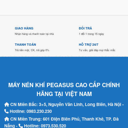
GIAO HÀNG
ĐỔI TRẢ
Nhận hàng và thanh toán tại nhà
1 đổi 1 trong 15 ngày
THANH TOÁN
HỖ TRỢ 24/7
Trả tiền mặt, CK, trả góp 0%
Tư vấn, giải đáp mọi thắc mắc
MÁY NÉN KHÍ PEGASUS CAO CẤP CHÍNH
HÃNG TẠI VIỆT NAM
CN Miền Bắc: 3+5, Nguyễn Văn Linh, Long Biên, Hà Nội -
Hotline:
0983.230.230
CN Miền Trung: 601 Điện Biên Phủ, Thanh Khê, TP. Đà
Nẵng -
Hotline:
0973.530.520