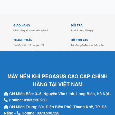
GIAO HÀNG
ĐỔI TRẢ
Nhận hàng và thanh toán tại nhà
1 đổi 1 trong 15 ngày
THANH TOÁN
HỖ TRỢ 24/7
Trả tiền mặt, CK, trả góp 0%
Tư vấn, giải đáp mọi thắc mắc
MÁY NÉN KHÍ PEGASUS CAO CẤP CHÍNH
HÃNG TẠI VIỆT NAM
CN Miền Bắc: 3+5, Nguyễn Văn Linh, Long Biên, Hà Nội -
Hotline:
0983.230.230
CN Miền Trung: 601 Điện Biên Phủ, Thanh Khê, TP. Đà
Nẵng -
Hotline:
0973.530.520