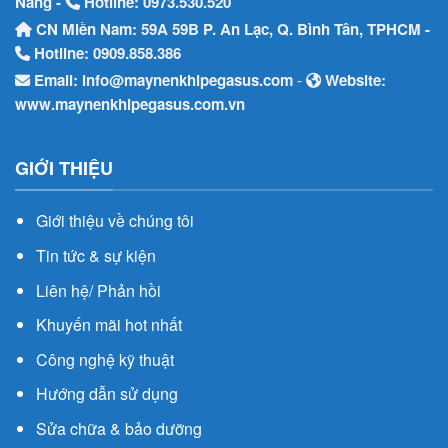
Nẵng -
Hotline:
0973.530.520
CN Miền Nam: 59A 59B P. An Lạc, Q. Bình Tân, TPHCM -
Hotline:
0909.858.386
Email:
info@maynenkhipegasus.com
-
Website:
www.maynenkhipegasus.com.vn
GIỚI THIỆU
Giới thiệu về chúng tôi
Tin tức & sự kiện
Liên hệ/ Phản hồi
Khuyến mãi hot nhất
Công nghệ kỹ thuật
Hướng dẫn sử dụng
Sửa chữa & bảo dưỡng