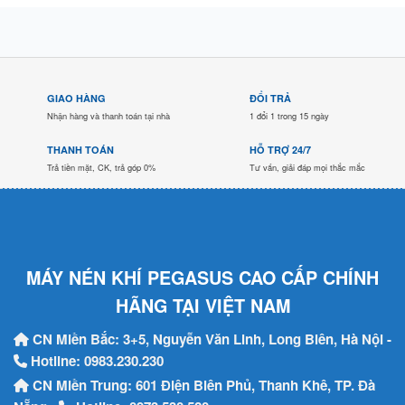
GIAO HÀNG
ĐỔI TRẢ
Nhận hàng và thanh toán tại nhà
1 đổi 1 trong 15 ngày
THANH TOÁN
HỖ TRỢ 24/7
Trả tiền mặt, CK, trả góp 0%
Tư vấn, giải đáp mọi thắc mắc
MÁY NÉN KHÍ PEGASUS CAO CẤP CHÍNH
HÃNG TẠI VIỆT NAM
CN Miền Bắc: 3+5, Nguyễn Văn Linh, Long Biên, Hà Nội -
Hotline:
0983.230.230
CN Miền Trung: 601 Điện Biên Phủ, Thanh Khê, TP. Đà