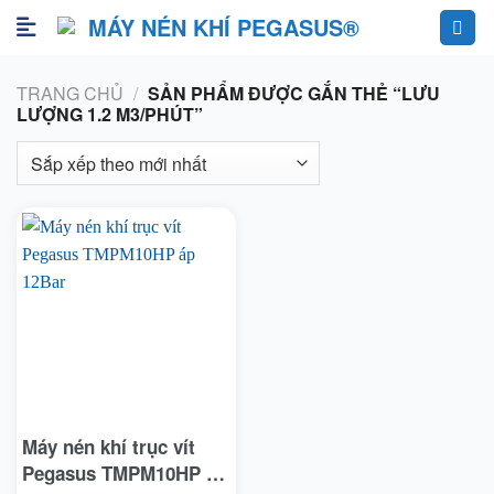
Skip
to
content
TRANG CHỦ
/
SẢN PHẨM ĐƯỢC GẮN THẺ “LƯU
LƯỢNG 1.2 M3/PHÚT”
Máy nén khí trục vít
Pegasus TMPM10HP áp