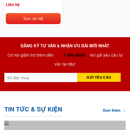
12Bar
Liên hệ
Xem chi tiết
ĐĂNG KÝ TƯ VẤN & NHẬN ƯU ĐÃI MỚI NHẤT
Cơ hội giảm trừ thêm đến
khi gửi yêu cầu tư
1.000.000đ
vấn tại đây!
TIN TỨC & SỰ KIỆN
Xem thêm