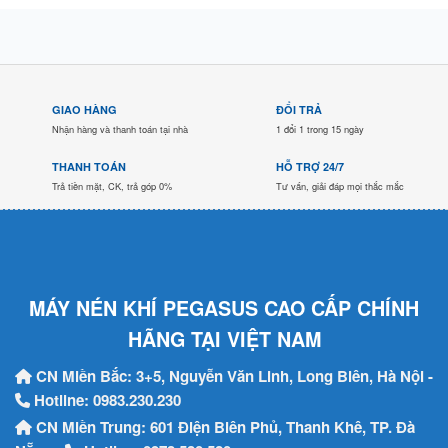
GIAO HÀNG
ĐỔI TRẢ
Nhận hàng và thanh toán tại nhà
1 đổi 1 trong 15 ngày
THANH TOÁN
HỖ TRỢ 24/7
Trả tiền mặt, CK, trả góp 0%
Tư vấn, giải đáp mọi thắc mắc
MÁY NÉN KHÍ PEGASUS CAO CẤP CHÍNH
HÃNG TẠI VIỆT NAM
CN Miền Bắc: 3+5, Nguyễn Văn Linh, Long Biên, Hà Nội -
Hotline:
0983.230.230
CN Miền Trung: 601 Điện Biên Phủ, Thanh Khê, TP. Đà