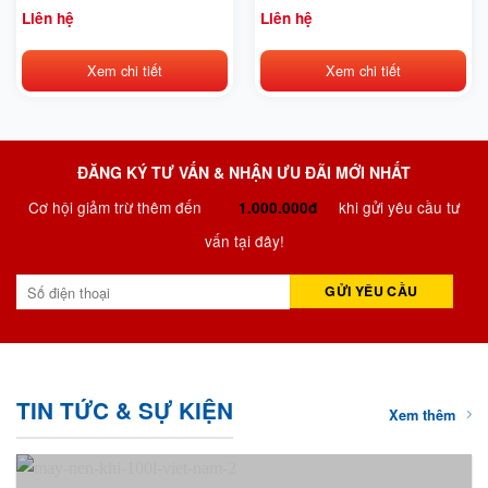
70L
70L
Liên hệ
Liên hệ
Xem chi tiết
Xem chi tiết
ĐĂNG KÝ TƯ VẤN & NHẬN ƯU ĐÃI MỚI NHẤT
Cơ hội giảm trừ thêm đến
khi gửi yêu cầu tư
1.000.000đ
vấn tại đây!
TIN TỨC & SỰ KIỆN
Xem thêm