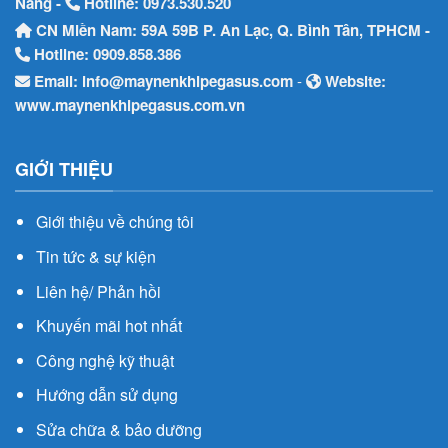
Nẵng -
Hotline:
0973.530.520
CN Miền Nam: 59A 59B P. An Lạc, Q. Bình Tân, TPHCM -
Hotline:
0909.858.386
Email:
info@maynenkhipegasus.com
-
Website:
www.maynenkhipegasus.com.vn
GIỚI THIỆU
Giới thiệu về chúng tôi
Tin tức & sự kiện
Liên hệ/ Phản hồi
Khuyến mãi hot nhất
Công nghệ kỹ thuật
Hướng dẫn sử dụng
Sửa chữa & bảo dưỡng