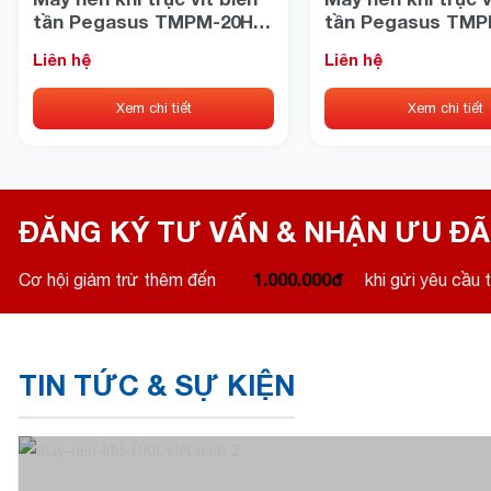
tần Pegasus TMPM-20HP
tần Pegasus TMP
áp 16bar
áp 16bar
Liên hệ
Liên hệ
Xem chi tiết
Xem chi tiết
ĐĂNG KÝ TƯ VẤN & NHẬN ƯU ĐÃ
1.000.000đ
Cơ hội giảm trừ thêm đến
khi gửi yêu cầu t
TIN TỨC & SỰ KIỆN