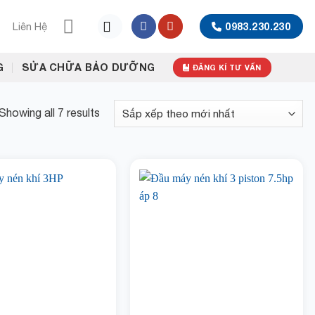
Liên Hệ
0983.230.230
G
SỬA CHỮA BẢO DƯỠNG
ĐĂNG KÍ TƯ VẤN
Showing all 7 results