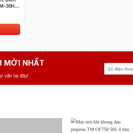
M-30HP
I MỚI NHẤT
ư vấn tại đây!