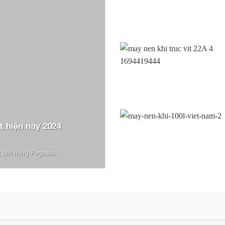
t hiện nay 2024
 bởi hãng Pegasus...