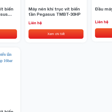
ít biến
Máy nén khí trục vít biến
Đầu máy
asus
tần Pegasus TMBT-30HP
Liên hệ
Liên hệ
Xem chi tiết
ít biến