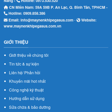
Nẵng -
Hotline:
0973.530.520
CN Miền Nam: 59A 59B P. An Lạc, Q. Bình Tân, TPHCM -
Hotline:
0909.858.386
Email:
info@maynenkhipegasus.com
-
Website:
www.maynenkhipegasus.com.vn
GIỚI THIỆU
Giới thiệu về chúng tôi
Tin tức & sự kiện
Liên hệ/ Phản hồi
Khuyến mãi hot nhất
Công nghệ kỹ thuật
Hướng dẫn sử dụng
Sửa chữa & bảo dưỡng