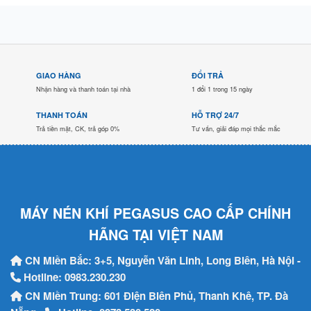
GIAO HÀNG
ĐỔI TRẢ
Nhận hàng và thanh toán tại nhà
1 đổi 1 trong 15 ngày
THANH TOÁN
HỖ TRỢ 24/7
Trả tiền mặt, CK, trả góp 0%
Tư vấn, giải đáp mọi thắc mắc
MÁY NÉN KHÍ PEGASUS CAO CẤP CHÍNH
HÃNG TẠI VIỆT NAM
CN Miền Bắc: 3+5, Nguyễn Văn Linh, Long Biên, Hà Nội -
Hotline:
0983.230.230
CN Miền Trung: 601 Điện Biên Phủ, Thanh Khê, TP. Đà