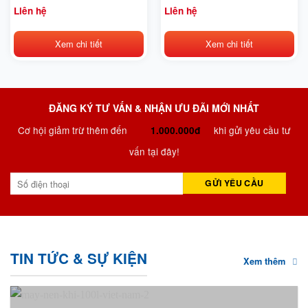
0.25/12.5-120L 220V
0.25/12.5-120L 380V
Liên hệ
Liên hệ
Xem chi tiết
Xem chi tiết
ĐĂNG KÝ TƯ VẤN & NHẬN ƯU ĐÃI MỚI NHẤT
Cơ hội giảm trừ thêm đến
khi gửi yêu cầu tư
1.000.000đ
vấn tại đây!
TIN TỨC & SỰ KIỆN
Xem thêm