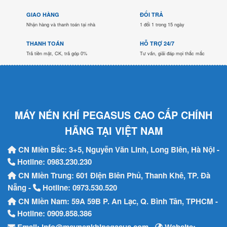
GIAO HÀNG
ĐỔI TRẢ
Nhận hàng và thanh toán tại nhà
1 đổi 1 trong 15 ngày
THANH TOÁN
HỖ TRỢ 24/7
Trả tiền mặt, CK, trả góp 0%
Tư vấn, giải đáp mọi thắc mắc
MÁY NÉN KHÍ PEGASUS CAO CẤP CHÍNH
HÃNG TẠI VIỆT NAM
CN Miền Bắc: 3+5, Nguyễn Văn Linh, Long Biên, Hà Nội -
Hotline:
0983.230.230
CN Miền Trung: 601 Điện Biên Phủ, Thanh Khê, TP. Đà
Nẵng -
Hotline:
0973.530.520
CN Miền Nam: 59A 59B P. An Lạc, Q. Bình Tân, TPHCM -
Hotline:
0909.858.386
-