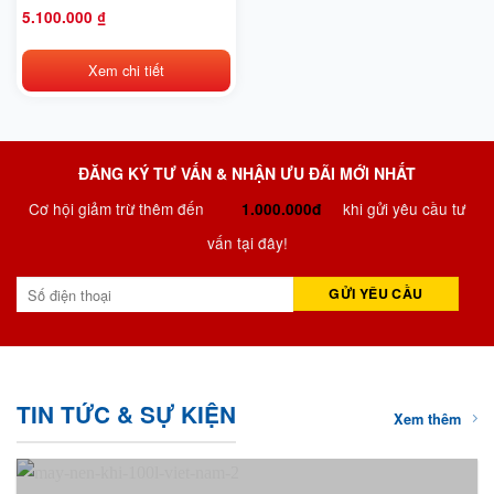
70L
5.100.000
₫
Xem chi tiết
ĐĂNG KÝ TƯ VẤN & NHẬN ƯU ĐÃI MỚI NHẤT
Cơ hội giảm trừ thêm đến
khi gửi yêu cầu tư
1.000.000đ
vấn tại đây!
TIN TỨC & SỰ KIỆN
Xem thêm