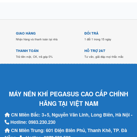
GIAO HÀNG
ĐỔI TRẢ
Nhận hàng và thanh toán tại nhà
1 đổi 1 trong 15 ngày
THANH TOÁN
HỖ TRỢ 24/7
Trả tiền mặt, CK, trả góp 0%
Tư vấn, giải đáp mọi thắc mắc
MÁY NÉN KHÍ PEGASUS CAO CẤP CHÍNH
HÃNG TẠI VIỆT NAM
CN Miền Bắc: 3+5, Nguyễn Văn Linh, Long Biên, Hà Nội -
Hotline:
0983.230.230
CN Miền Trung: 601 Điện Biên Phủ, Thanh Khê, TP. Đà