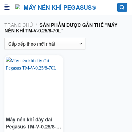
Skip
to
content
TRANG CHỦ
/
SẢN PHẨM ĐƯỢC GẮN THẺ “MÁY
NÉN KHÍ TM-V-0.25/8-70L”
Máy nén khí dây đai
Pegasus TM-V-0.25/8-