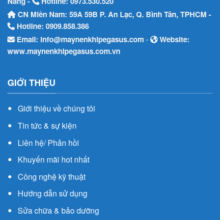
Nẵng -
Hotline:
0973.530.520
CN Miền Nam: 59A 59B P. An Lạc, Q. Bình Tân, TPHCM -
Hotline:
0909.858.386
Email:
info@maynenkhipegasus.com
-
Website:
www.maynenkhipegasus.com.vn
GIỚI THIỆU
Giới thiệu về chúng tôi
Tin tức & sự kiện
Liên hệ/ Phản hồi
Khuyến mãi hot nhất
Công nghệ kỹ thuật
Hướng dẫn sử dụng
Sửa chữa & bảo dưỡng