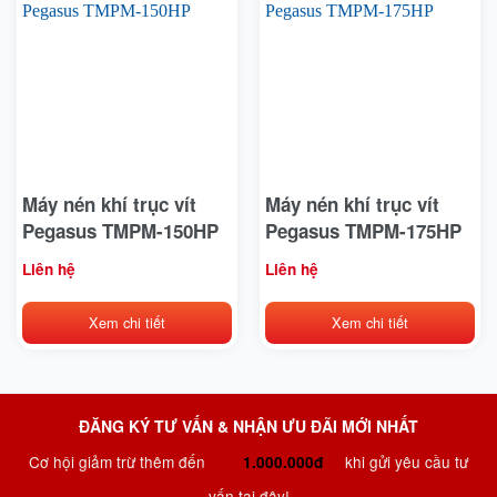
Máy nén khí trục vít
Máy nén khí trục vít
Pegasus TMPM-150HP
Pegasus TMPM-175HP
Liên hệ
Liên hệ
Xem chi tiết
Xem chi tiết
ĐĂNG KÝ TƯ VẤN & NHẬN ƯU ĐÃI MỚI NHẤT
Cơ hội giảm trừ thêm đến
khi gửi yêu cầu tư
1.000.000đ
vấn tại đây!