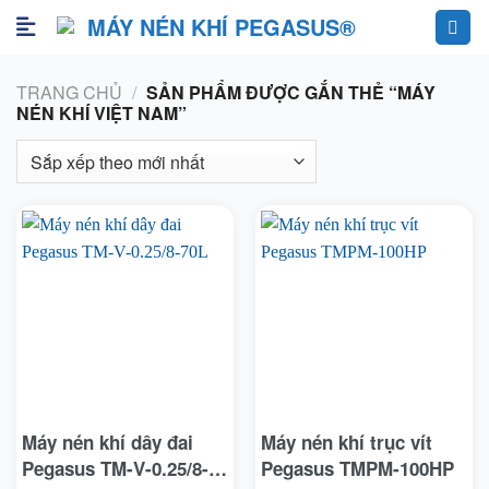
Skip
to
content
TRANG CHỦ
/
SẢN PHẨM ĐƯỢC GẮN THẺ “MÁY
NÉN KHÍ VIỆT NAM”
Máy nén khí dây đai
Máy nén khí trục vít
Pegasus TM-V-0.25/8-
Pegasus TMPM-100HP