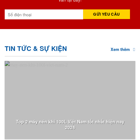
TIN TỨC & SỰ KIỆN
Xem thêm
Top 2 máy nén khí 100L Việt Nam tốt nhất hiện nay
2024