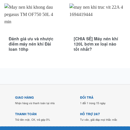
Đánh giá ưu và nhược
[CHIA SẺ] Máy nén khí
điểm máy nén khí Đài
120L bơm xe loại nào
loan 10hp
tốt nhất?
GIAO HÀNG
ĐỔI TRẢ
Nhận hàng và thanh toán tại nhà
1 đổi 1 trong 15 ngày
THANH TOÁN
HỖ TRỢ 24/7
Trả tiền mặt, CK, trả góp 0%
Tư vấn, giải đáp mọi thắc mắc