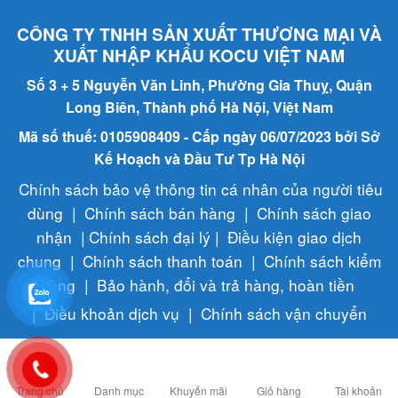
CÔNG TY TNHH SẢN XUẤT THƯƠNG MẠI VÀ
XUẤT NHẬP KHẨU KOCU VIỆT NAM
Số 3 + 5 Nguyễn Văn Linh, Phường Gia Thuỵ, Quận
Long Biên, Thành phố Hà Nội, Việt Nam
Mã số thuế: 0105908409 - Cấp ngày 06/07/2023 bởi Sở
Kế Hoạch và Đầu Tư Tp Hà Nội
Chính sách bảo vệ thông tin cá nhân của người tiêu
dùng
|
Chính sách bán hàng
|
Chính sách giao
nhận
|
Chính sách đại lý
|
Điều kiện giao dịch
chung
|
Chính sách thanh toán
|
Chính sách kiểm
hàng
|
Bảo hành, đổi và trả hàng, hoàn tiền
|
Điều khoản dịch vụ
|
Chính sách vận chuyển
Copyright © Máy nén khi Pegasus cao cấp chính hãng tại Việt Nam | Thiết kế
web & Vận hành bởi CÔNG NGHỆ VIỆT JSC
Trang chủ
Danh mục
Khuyến mãi
Giỏ hàng
Tài khoản