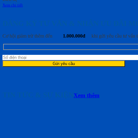
Xem chi tiết
ĐĂNG KÝ TƯ VẤN & NHẬN ƯU ĐÃI M
Cơ hội giảm trừ thêm đến
1.000.000đ
khi gửi yêu cầu tư vấn t
TIN TỨC & SỰ KIỆN
Xem thêm