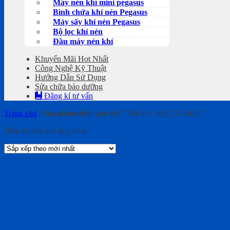
Máy nén khí mini pegasus
Bình chứa khí nén Pegasus
Máy sấy khí nén Pegasus
Bộ lọc khí nén
Đầu máy nén khí
Khuyến Mãi Hot Nhất
Công Nghệ Kỹ Thuật
Hướng Dẫn Sử Dụng
Sửa chữa bảo dưỡng
Đăng kí tư vấn
Trang chủ
/
Sản phẩm được gắn thẻ “TM-V-0.36/12.5-120L”
Hiển thị kết quả duy nhất