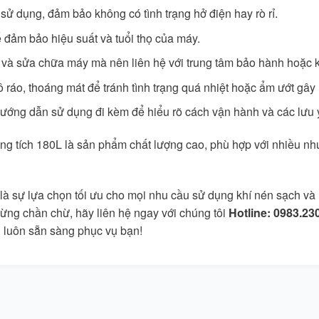
 sử dụng, đảm bảo không có tình trạng hở điện hay rò rỉ.
ể đảm bảo hiệu suất và tuổi thọ của máy.
 và sửa chữa máy mà nên liên hệ với trung tâm bảo hành hoặc k
 ráo, thoáng mát để tránh tình trạng quá nhiệt hoặc ẩm ướt gây
ướng dẫn sử dụng đi kèm để hiểu rõ cách vận hành và các lưu ý
tích 180L là sản phẩm chất lượng cao, phù hợp với nhiều nhu 
sự lựa chọn tối ưu cho mọi nhu cầu sử dụng khí nén sạch và h
ừng chần chừ, hãy liên hệ ngay với chúng tôi
Hotline: 0983.23
luôn sẵn sàng phục vụ bạn!