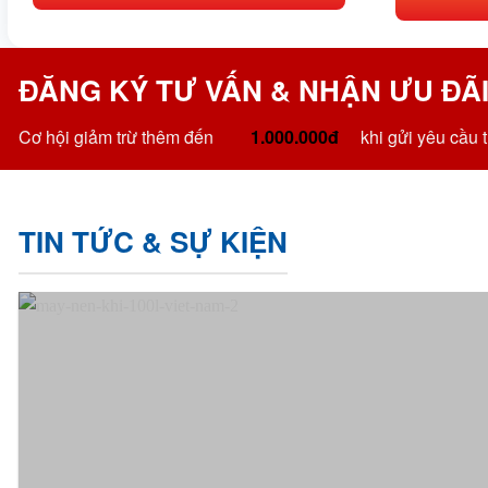
ĐĂNG KÝ TƯ VẤN & NHẬN ƯU ĐÃI
Cơ hội giảm trừ thêm đến
1.000.000đ
khi gửi yêu cầu t
TIN TỨC & SỰ KIỆN