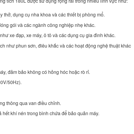
tích 180L được sử dụng rộng rãi trong nhiều lĩnh vực như:
áy thở, dụng cụ nha khoa và các thiết bị phòng mổ.
đóng gói và các ngành công nghiệp nhẹ khác.
g như xe đạp, xe máy, ô tô và các dụng cụ gia đình khác.
ạch như phun sơn, điêu khắc và các hoạt động nghệ thuật khác
máy, đảm bảo không có hỏng hóc hoặc rò rỉ.
20V/50Hz).
ng thông qua van điều chỉnh.
ả hết khí nén trong bình chứa để bảo quản máy.