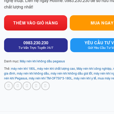
nghệ thuật. Liên hệ ngay Hotline: 0983.230.230 để sở hữu m
chất lượng nhất!
THÊM VÀO GIỎ HÀNG
MUA NGAY
0983.230.230
YÊU CẦU TƯ 
Tư Vấn Trực Tuyến 24/7
Gửi Yêu Cầu Tư V
Danh mục:
Máy nén khí không dầu pegasus
Thẻ:
máy nén khí 180L
,
máy nén khí chất lượng cao
,
Máy nén khí công nghiệp
,
gia đình
,
máy nén khí không dầu
,
máy nén khí không dầu giá tốt
,
máy nén khí n
nén khí Pegasus
,
máy nén khí TM-OF750*3-180L
,
máy nén khí y tế
,
mua máy né