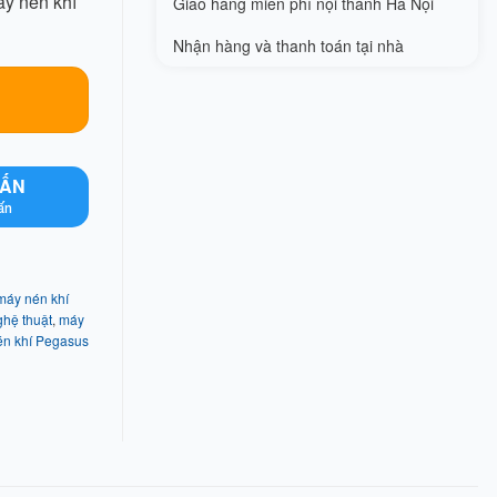
áy nén khí
Giao hàng miễn phí nội thành Hà Nội
Nhận hàng và thanh toán tại nhà
VẤN
ấn
máy nén khí
ghệ thuật
,
máy
n khí Pegasus