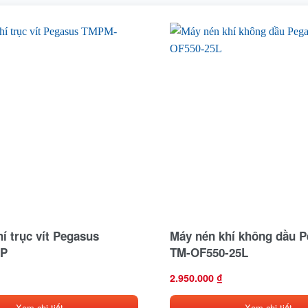
í trục vít Pegasus
Máy nén khí không dầu 
P
TM-OF550-25L
2.950.000
₫
Xem chi tiết
Xem chi tiết