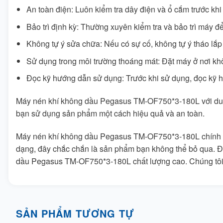
An toàn điện: Luôn kiểm tra dây điện và ổ cắm trước khi
Bảo trì định kỳ: Thường xuyên kiểm tra và bảo trì máy đ
Không tự ý sửa chữa: Nếu có sự cố, không tự ý tháo lắp
Sử dụng trong môi trường thoáng mát: Đặt máy ở nơi khô
Đọc kỹ hướng dẫn sử dụng: Trước khi sử dụng, đọc kỹ h
Máy nén khí không dầu Pegasus TM-OF750*3-180L với dung 
bạn sử dụng sản phẩm một cách hiệu quả và an toàn.
Máy nén khí không dầu Pegasus TM-OF750*3-180L chính là 
dạng, đây chắc chắn là sản phẩm bạn không thể bỏ qua. Đ
dầu Pegasus TM-OF750*3-180L chất lượng cao. Chúng tôi 
SẢN PHẨM TƯƠNG TỰ