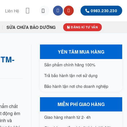
Liên Hệ
0983.230.230
SỬA CHỮA BẢO DƯỠNG
ĐĂNG KÍ TƯ VẤN
YÊN TÂM MUA HÀNG
 TM-
Sản phẩm chính hãng 100%
Trả bảo hành tận nơi sử dụng
Bảo hành tận nơi cho doanh nghiệp
MIỄN PHÍ GIAO HÀNG
hẩm chất
ạt động êm
Giao hàng nhanh từ 2- 4h
ình và