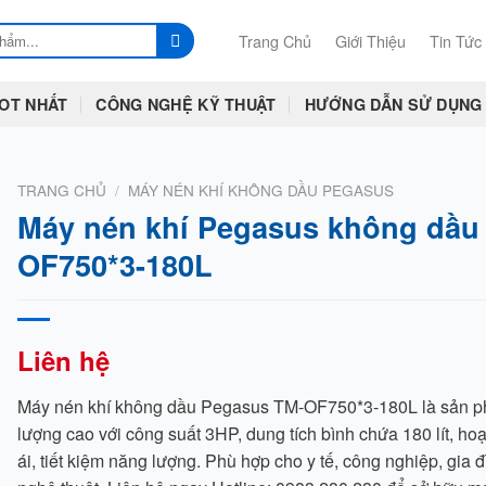
Trang Chủ
Giới Thiệu
Tin Tức
OT NHẤT
CÔNG NGHỆ KỸ THUẬT
HƯỚNG DẪN SỬ DỤNG
TRANG CHỦ
/
MÁY NÉN KHÍ KHÔNG DẦU PEGASUS
Máy nén khí Pegasus không dầu
OF750*3-180L
Liên hệ
Máy nén khí không dầu Pegasus TM-OF750*3-180L là sản p
lượng cao với công suất 3HP, dung tích bình chứa 180 lít, ho
ái, tiết kiệm năng lượng. Phù hợp cho y tế, công nghiệp, gia đ