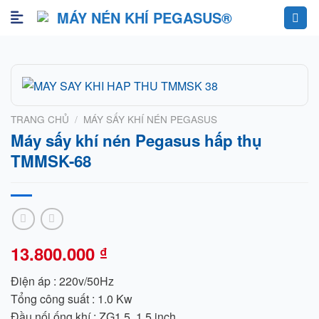
Skip
to
content
TRANG CHỦ
/
MÁY SẤY KHÍ NÉN PEGASUS
Máy sấy khí nén Pegasus hấp thụ
TMMSK-68
13.800.000
₫
Điện áp : 220v/50Hz
Tổng công suất : 1.0 Kw
Đầu nối ống khí : ZG1.5, 1.5 inch