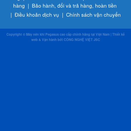
hàng
|
Bảo hành, đổi và trả hàng, hoàn tiền
|
Điều khoản dịch vụ
|
Chính sách vận chuyển
Copyright © Máy nén khi Pegasus cao cấp chính hãng tại Việt Nam | Thiết kế
web & Vận hành bởi CÔNG NGHỆ VIỆT JSC