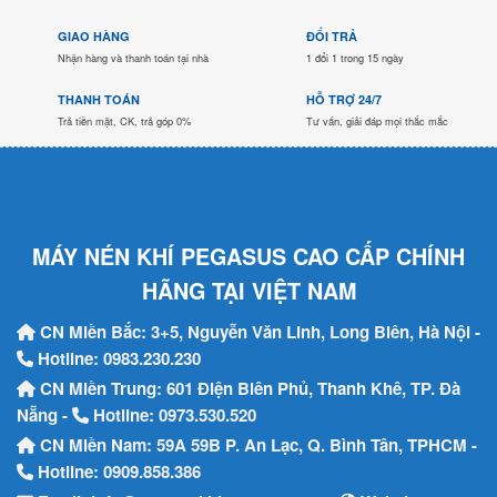
GIAO HÀNG
ĐỔI TRẢ
Nhận hàng và thanh toán tại nhà
1 đổi 1 trong 15 ngày
THANH TOÁN
HỖ TRỢ 24/7
Trả tiền mặt, CK, trả góp 0%
Tư vấn, giải đáp mọi thắc mắc
MÁY NÉN KHÍ PEGASUS CAO CẤP CHÍNH
HÃNG TẠI VIỆT NAM
CN Miền Bắc: 3+5, Nguyễn Văn Linh, Long Biên, Hà Nội -
Hotline:
0983.230.230
CN Miền Trung: 601 Điện Biên Phủ, Thanh Khê, TP. Đà
Nẵng -
Hotline:
0973.530.520
CN Miền Nam: 59A 59B P. An Lạc, Q. Bình Tân, TPHCM -
Hotline:
0909.858.386