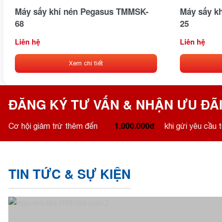
Máy sấy khí nén Pegasus TMMSK-
Máy sấy k
68
25
Liên hệ
Liên hệ
Xem chi tiết
ĐĂNG KÝ TƯ VẤN & NHẬN ƯU ĐÃI
1.000.000đ
Cơ hội giảm trừ thêm đến
khi gửi yêu cầu t
TIN TỨC & SỰ KIỆN