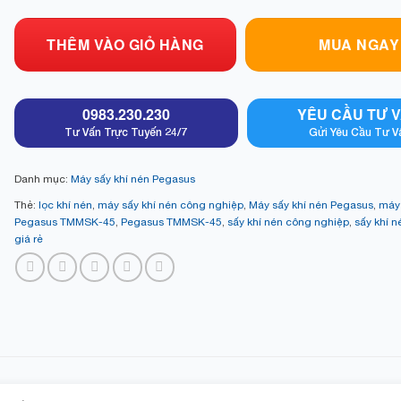
THÊM VÀO GIỎ HÀNG
MUA NGAY
0983.230.230
YÊU CẦU TƯ 
Tư Vấn Trực Tuyến 24/7
Gửi Yêu Cầu Tư V
Danh mục:
Máy sấy khí nén Pegasus
Thẻ:
lọc khí nén
,
máy sấy khí nén công nghiệp
,
Máy sấy khí nén Pegasus
,
máy 
Pegasus TMMSK-45
,
Pegasus TMMSK-45
,
sấy khí nén công nghiệp
,
sấy khí 
giá rẻ