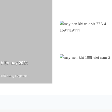
 hiện nay 2024
 bởi hãng Pegasus...