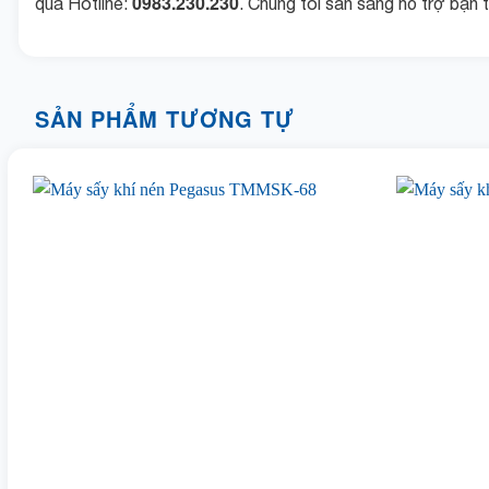
0983.230.230
qua Hotline:
. Chúng tôi sẵn sàng hỗ trợ bạn
SẢN PHẨM TƯƠNG TỰ