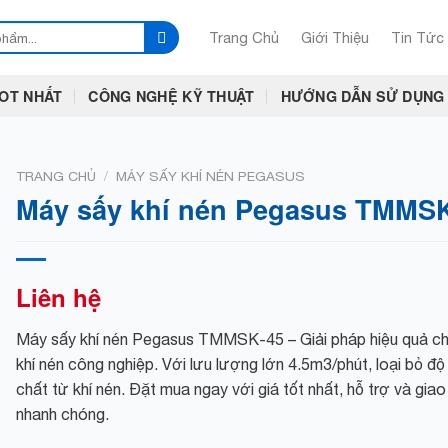
Trang Chủ
Giới Thiệu
Tin Tức
OT NHẤT
CÔNG NGHỆ KỸ THUẬT
HƯỚNG DẪN SỬ DỤNG
/
TRANG CHỦ
MÁY SẤY KHÍ NÉN PEGASUS
Máy sấy khí nén Pegasus TMMS
Liên hệ
Máy sấy khí nén Pegasus TMMSK-45 – Giải pháp hiệu quả ch
khí nén công nghiệp. Với lưu lượng lớn 4.5m3/phút, loại bỏ đ
chất từ khí nén. Đặt mua ngay với giá tốt nhất, hỗ trợ và gia
nhanh chóng.