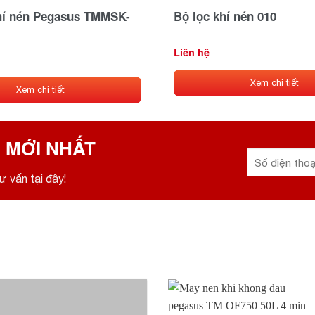
hí nén Pegasus TMMSK-
Bộ lọc khí nén 010
Liên hệ
Xem chi tiết
Xem chi tiết
 MỚI NHẤT
ư vấn tại đây!